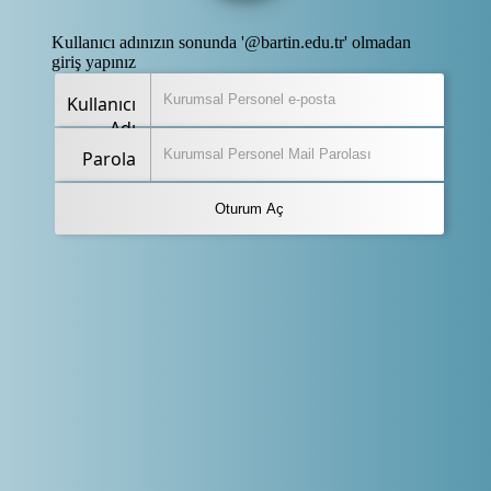
Kullanıcı adınızın sonunda '@bartin.edu.tr' olmadan
giriş yapınız
Kullanıcı
Adı
Parola
Oturum Aç